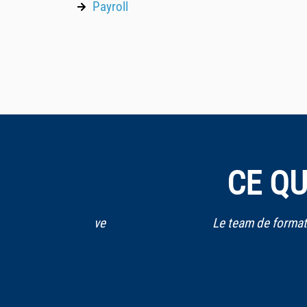
Payroll
CE QU
 je les trouve
Le team de formation est