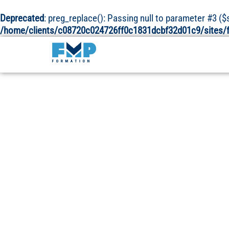
Deprecated
: preg_replace(): Passing null to parameter #3 ($s
/home/clients/c08720c024726ff0c1831dcbf32d01c9/sites/f