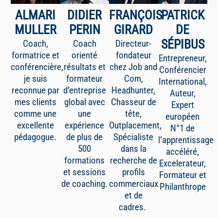
ALMARI
DIDIER
FRANÇOIS
PATRICK
MULLER
PERIN
GIRARD
DE
SÉPIBUS
Coach,
Coach
Directeur-
formatrice et
orienté
fondateur
Entrepreneur,
conférencière,
résultats et
chez Job and
Conférencier
je suis
formateur
Com,
International,
reconnue par
d’entreprise
Headhunter,
Auteur,
mes clients
global avec
Chasseur de
Expert
comme une
une
tête,
européen
excellente
expérience
Outplacement,
N°1 de
pédagogue.
de plus de
Spécialiste
l’apprentissage
500
dans la
accéléré,
formations
recherche de
Excelerateur,
et sessions
profils
Formateur et
de coaching.
commerciaux
Philanthrope
et de
cadres.