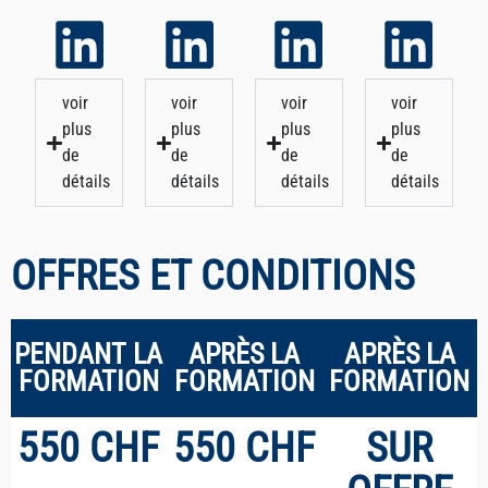
voir
voir
voir
voir
plus
plus
plus
plus
de
de
de
de
détails
détails
détails
détails
OFFRES ET CONDITIONS
PENDANT LA
APRÈS LA
APRÈS LA
FORMATION
FORMATION
FORMATION
550
CHF
550
CHF
SUR