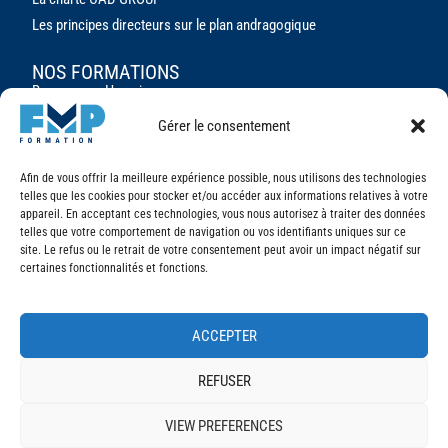
Les principes directeurs sur le plan andragogique
NOS FORMATIONS
Ressources Humaines
Assistant/e de direction
Gérer le consentement
Marketing Digital
Formations sur mesure pour les entreprises
Afin de vous offrir la meilleure expérience possible, nous utilisons des technologies
telles que les cookies pour stocker et/ou accéder aux informations relatives à votre
appareil. En acceptant ces technologies, vous nous autorisez à traiter des données
telles que votre comportement de navigation ou vos identifiants uniques sur ce
site. Le refus ou le retrait de votre consentement peut avoir un impact négatif sur
certaines fonctionnalités et fonctions.
OÙ NOUS TROUVER
FMP Formation
Av. de la Rasude 2
1006 Lausanne
ACCEPTER
+41 21 343 43 60
REFUSER
VIEW PREFERENCES