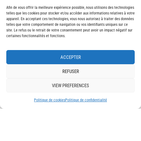
Afin de vous offrir la meilleure expérience possible, nous utilisons des technologies
telles que les cookies pour stocker et/ou accéder aux informations relatives à votre
appareil. En acceptant ces technologies, vous nous autorisez à traiter des données
telles que votre comportement de navigation ou vos identifiants uniques sur ce
site. Le refus ou le retrait de votre consentement peut avoir un impact négatif sur
BREVET ET DIPLÔME FÉDÉRAL
certaines fonctionnalités et fonctions.
SUISSE : BIENTÔT RECONNUS
COMME BACHELOR ET
MASTER PROFESSIONNELS
ACCEPTER
REFUSER
Vyron Torres
3 Décembre 2025
VIEW PREFERENCES
Politique de cookies
Politique de confidentialité
RESSOURCES HUMAINES