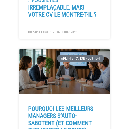
: VOUS ÊTES
IRREMPLAÇABLE, MAIS
VOTRE CV LE MONTRE-T-IL ?
Blandine Prioult
16 Juillet 2026
ADMINISTRATION - GESTION
POURQUOI LES MEILLEURS
MANAGERS S’AUTO-
SABOTENT (ET COMMENT