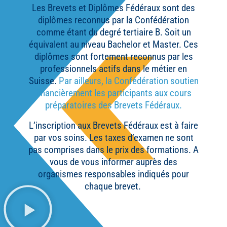
Les Brevets et Diplômes Fédéraux sont des
diplômes reconnus par la Confédération
comme étant du degré tertiaire B. Soit un
équivalent au niveau Bachelor et Master. Ces
diplômes sont fortement reconnus par les
professionnels actifs dans le métier en
Suisse.
Par ailleurs, la Confédération soutien
financièrement les participants aux cours
préparatoires des Brevets Fédéraux.
L’inscription aux Brevets Fédéraux est à faire
par vos soins. Les taxes d’examen ne sont
pas comprises dans le prix des formations. A
vous de vous informer auprès des
organismes responsables indiqués pour
chaque brevet.