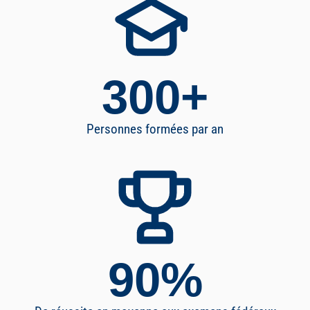
300
+
Personnes formées par an
90
%