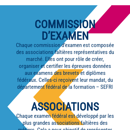
COMMISSION
D’EXAMEN
Chaque commission d’examen est composée
des associations faîtières représentatives du
marché. Elles ont pour rôle de créer,
organiser et certifier les épreuves données
aux examens des brevets et diplômes
fédéraux. Celles-ci reçoivent leur mandat, du
département fédéral de la formation – SEFRI
ASSOCIATIONS
Chaque examen fédéral est développé par les
plus grandes associations faîtières des
métiers. Cela a pour objectif de représenter