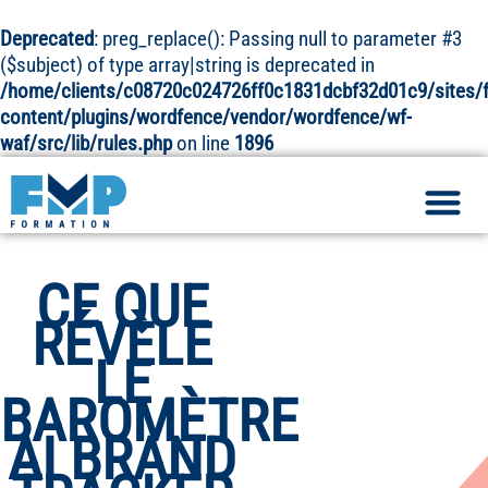
Deprecated
: preg_replace(): Passing null to parameter #3
($subject) of type array|string is deprecated in
/home/clients/c08720c024726ff0c1831dcbf32d01c9/sites/
content/plugins/wordfence/vendor/wordfence/wf-
waf/src/lib/rules.php
on line
1896
CE QUE
RÉVÈLE
LE
BAROMÈTRE
AI BRAND